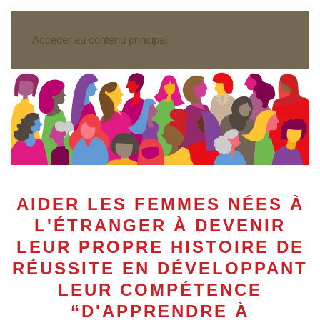
Accéder au contenu principal
AIDER LES FEMMES NÉES À
L'ÉTRANGER À DEVENIR
LEUR PROPRE HISTOIRE DE
RÉUSSITE EN DÉVELOPPANT
LEUR COMPÉTENCE
“D'APPRENDRE À