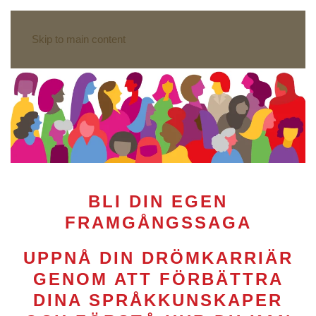
Skip to main content
BLI DIN EGEN
FRAMGÅNGSSAGA
UPPNÅ DIN DRÖMKARRIÄR
GENOM ATT FÖRBÄTTRA
DINA SPRÅKKUNSKAPER