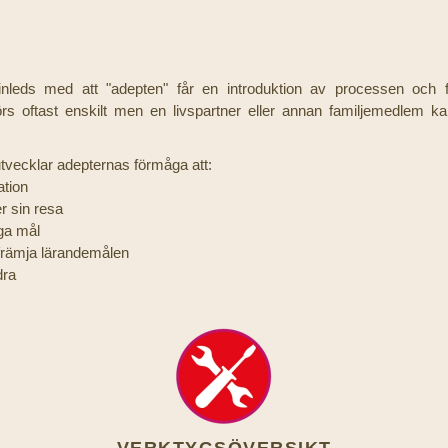
inleds med att "adepten" får en introduktion av processen och f
görs oftast enskilt men en livspartner eller annan familjemedlem k
vecklar adepternas förmåga att:
ation
r sin resa
iga mål
t främja lärandemålen
dra