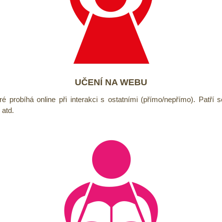
UČENÍ NA WEBU
é probíhá online při interakci s ostatními (přímo/nepřímo). Patří s
 atd.