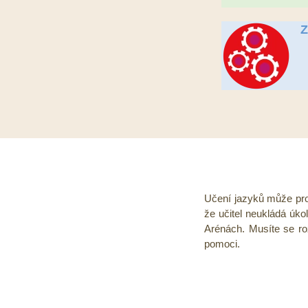
Učení jazyků může prob
že učitel neukládá úk
Arénách. Musíte se ro
pomoci.