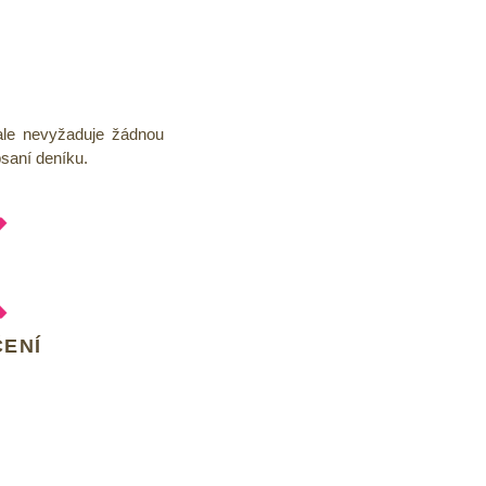
 ale nevyžaduje žádnou
psaní deníku.
ENÍ