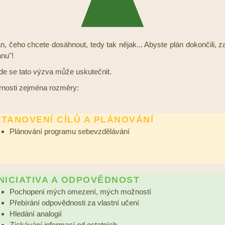
n, čeho chcete dosáhnout, tedy tak nějak... Abyste plán dokončili, z
anu"!
de se tato výzva může uskutečnit.
rnosti zejména rozměry:
STANOVENÍ CÍLŮ A PLÁNOVÁNÍ
Plánování programu sebevzdělávání
INICIATIVA A ODPOVĚDNOST
Pochopení mých omezení, mých možností
Přebírání odpovědnosti za vlastní učení
Hledání analogií
Získávání informací od ostatních