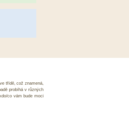
 ve třídě, což znamená,
padě probíhá v různých
a kdo/co vám bude moci